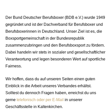
Der Bund Deutscher Berufsboxer (BDB e.V.) wurde 1949
gegründet und ist der Dachverband für Berufsboxer und
Berufsboxerinnen in Deutschland. Unser Ziel ist es, die
Boxsportgemeinschaft in der Bundesrepublik
zusammenzubringen und den Berufsboxsport zu fördern.
Dabei handeln wir stets in sozialer und gesellschaftlicher
Verantwortung und legen besonderen Wert auf sportliche
Fairness.
Ergebnisse abrufen!
Jetzt kontaktieren!
Events ansehen!
Wir hoffen, dass du auf unseren Seiten einen guten
Einblick in die Arbeit unseres Verbandes erhältst.
Veranstaltungen!
Berufsboxer!
Events ab!
Solltest du dennoch Fragen haben, erreichst du uns
Rufen Sie aktuellsten Ergebnisse von BDB-
Kontaktieren Sie den Bund Deutscher
Informieren Sie sich über anstehende
gerne
telefonisch oder per E-Mail
in unserer
ERGEBNISSE
KONTAKT
EVENTS
Geschäftsstelle in Kaltenkirchen.