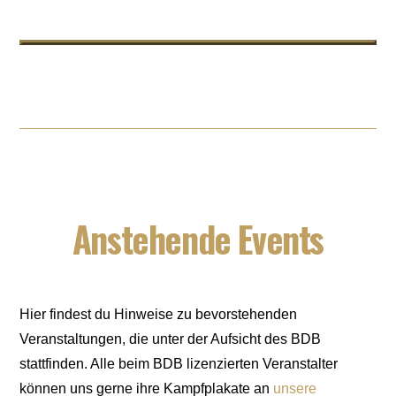
ERGEBNISSE
KONTAKT
EVENTS
Rufen Sie aktuellsten Ergebnisse von BDB-
Kontaktieren Sie den Bund Deutscher
Informieren Sie sich über anstehende
Veranstaltungen!
Berufsboxer!
Events ab!
Anstehende Events
Hier findest du Hinweise zu bevorstehenden
Veranstaltungen, die unter der Aufsicht des BDB
stattfinden. Alle beim BDB lizenzierten Veranstalter
können uns gerne ihre Kampfplakate an
unsere